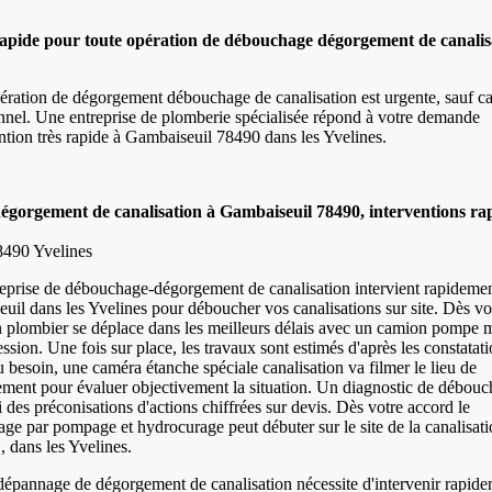
rapide pour toute opération de débouchage dégorgement de canalis
ération de dégorgement débouchage de canalisation est urgente, sauf c
nnel. Une entreprise de plomberie spécialisée répond à votre demande
ention très rapide à Gambaiseuil 78490 dans les Yvelines.
gorgement de canalisation à Gambaiseuil 78490, interventions rap
8490 Yvelines
eprise de débouchage-dégorgement de canalisation intervient rapidemen
uil dans les Yvelines pour déboucher vos canalisations sur site. Dès vo
n plombier se déplace dans les meilleurs délais avec un camion pompe 
ssion. Une fois sur place, les travaux sont estimés d'après les constatat
u besoin, une caméra étanche spéciale canalisation va filmer le lieu de
ement pour évaluer objectivement la situation. Un diagnostic de débouc
vi des préconisations d'actions chiffrées sur devis. Dès votre accord le
ge par pompage et hydrocurage peut débuter sur le site de la canalisat
, dans les Yvelines.
épannage de dégorgement de canalisation nécessite d'intervenir rapide