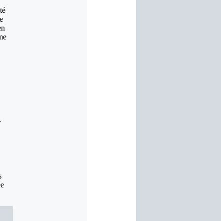
té
e
en
sme
r
s
ée