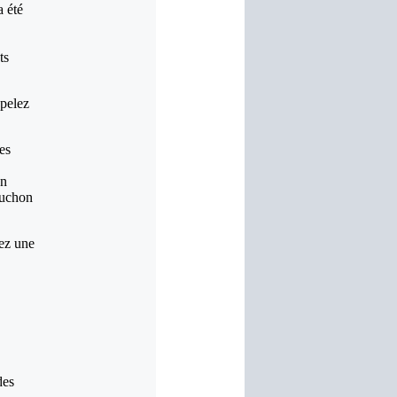
a été
ts
ppelez
es
en
ouchon
lez une
des