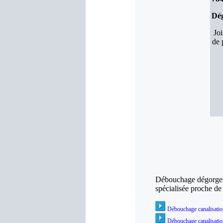
Dég
Jo
de 
Débouchage dégorgeme
spécialisée proche d
Débouchage canalisatio
Débouchage canalisati