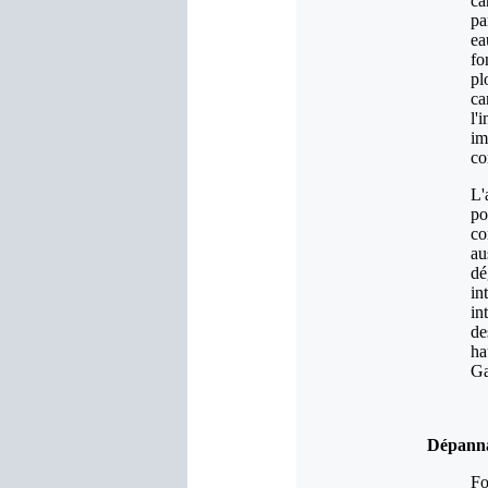
ca
pa
ea
fo
pl
ca
l'
im
co
L'
po
co
au
dé
in
in
de
ha
Ga
Dépanna
Fo