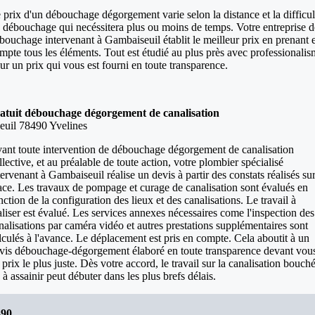
 prix d'un débouchage dégorgement varie selon la distance et la difficul
 débouchage qui necéssitera plus ou moins de temps. Votre entreprise d
bouchage intervenant à Gambaiseuil établit le meilleur prix en prenant 
mpte tous les éléments. Tout est étudié au plus près avec professionali
ur un prix qui vous est fourni en toute transparence.
ratuit débouchage dégorgement de canalisation
uil 78490 Yvelines
ant toute intervention de débouchage dégorgement de canalisation
llective, et au préalable de toute action, votre plombier spécialisé
tervenant à Gambaiseuil réalise un devis à partir des constats réalisés su
ace. Les travaux de pompage et curage de canalisation sont évalués en
nction de la configuration des lieux et des canalisations. Le travail à
aliser est évalué. Les services annexes nécessaires come l'inspection des
nalisations par caméra vidéo et autres prestations supplémentaires sont
lculés à l'avance. Le déplacement est pris en compte. Cela aboutit à un
vis débouchage-dégorgement élaboré en toute transparence devant vou
 prix le plus juste. Dès votre accord, le travail sur la canalisation bouch
 à assainir peut débuter dans les plus brefs délais.
490