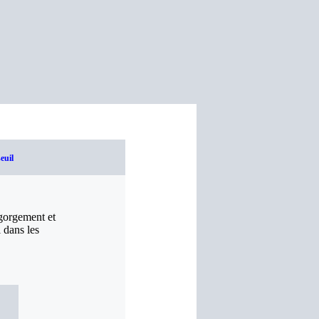
euil
égorgement et
 dans les