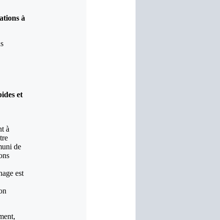
ations à
as
ides et
t à
tre
muni de
ions
hage est
ion
ment,