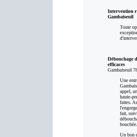
Intervention 
Gambaiseuil
Toute op
exceptio
d'interv
Débouchage dé
efficaces
Gambaiseuil 7
Une entr
Gambaise
appel, u
haute-pre
faites. A
l'engorg
fait, sui
déboucha
bouchée.
Un bon d