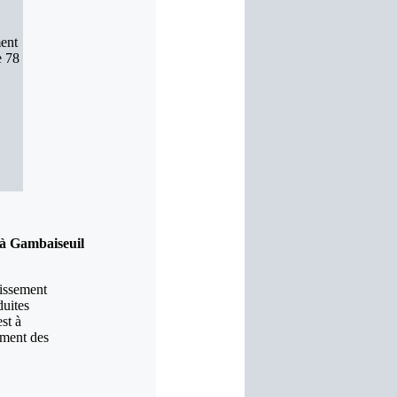
ent
e 78
 à Gambaiseuil
nissement
duites
st à
ement des