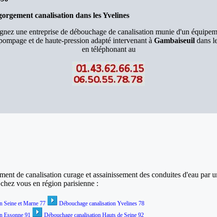
orgement canalisation dans les Yvelines
ignez une entreprise de débouchage de canalisation munie d'un équipem
pompage et de haute-pression adapté intervenant à
Gambaiseuil
dans l
en téléphonant au
nt de canalisation curage et assainissement des conduites d'eau par u
e chez vous
en région parisienne :
n Seine et Marne 77
Débouchage canalisation Yvelines 78
on Essonne 91
Débouchage canalisation Hauts de Seine 92