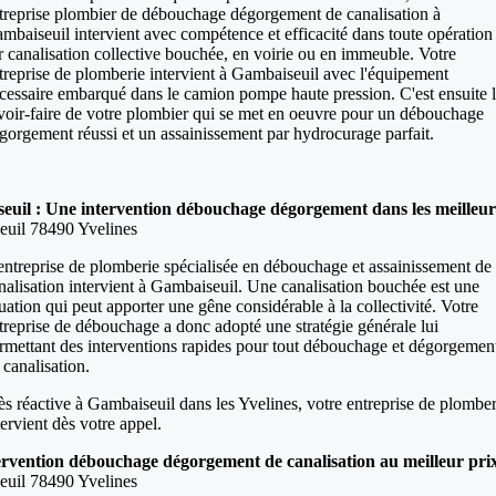
treprise plombier de débouchage dégorgement de canalisation à
mbaiseuil intervient avec compétence et efficacité dans toute opération
r canalisation collective bouchée, en voirie ou en immeuble. Votre
treprise de plomberie intervient à Gambaiseuil avec l'équipement
cessaire embarqué dans le camion pompe haute pression. C'est ensuite 
voir-faire de votre plombier qui se met en oeuvre pour un débouchage
gorgement réussi et un assainissement par hydrocurage parfait.
uil : Une intervention débouchage dégorgement dans les meilleurs
uil 78490 Yvelines
entreprise de plomberie spécialisée en débouchage et assainissement de
nalisation intervient à Gambaiseuil. Une canalisation bouchée est une
tuation qui peut apporter une gêne considérable à la collectivité. Votre
treprise de débouchage a donc adopté une stratégie générale lui
rmettant des interventions rapides pour tout débouchage et dégorgemen
 canalisation.
ès réactive à Gambaiseuil dans les Yvelines, votre entreprise de plomber
tervient dès votre appel.
ervention débouchage dégorgement de canalisation au meilleur pri
uil 78490 Yvelines