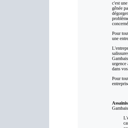
c'est une
gênée pa
dégorgem
problème
concerné
Pour tout
une entr
L'entrep
salissure
Gambaise
urgence 
dans vos
Pour tou
entrepri
Assaini
Gambaise
L'
ca