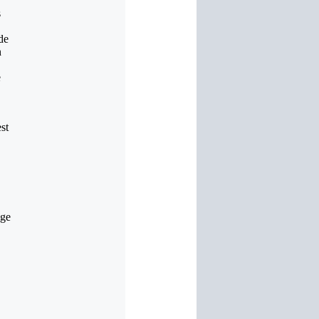
s
de
n
e
st
age