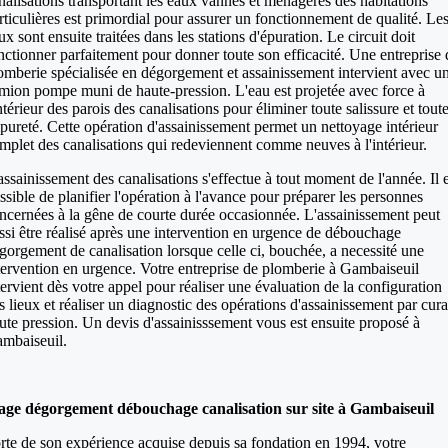
nalisations transportant les eaux vannes et ménagères des habitations
rticulières est primordial pour assurer un fonctionnement de qualité. Le
ux sont ensuite traitées dans les stations d'épuration. Le circuit doit
nctionner parfaitement pour donner toute son efficacité. Une entreprise 
omberie spécialisée en dégorgement et assainissement intervient avec u
mion pompe muni de haute-pression. L'eau est projetée avec force à
intérieur des parois des canalisations pour éliminer toute salissure et tout
pureté. Cette opération d'assainissement permet un nettoyage intérieur
mplet des canalisations qui redeviennent comme neuves à l'intérieur.
assainissement des canalisations s'effectue à tout moment de l'année. Il e
ssible de planifier l'opération à l'avance pour préparer les personnes
ncernées à la gêne de courte durée occasionnée. L'assainissement peut
ssi être réalisé après une intervention en urgence de débouchage
gorgement de canalisation lorsque celle ci, bouchée, a necessité une
tervention en urgence. Votre entreprise de plomberie à Gambaiseuil
tervient dès votre appel pour réaliser une évaluation de la configuration
s lieux et réaliser un diagnostic des opérations d'assainissement par cur
ute pression. Un devis d'assainisssement vous est ensuite proposé à
mbaiseuil.
ge dégorgement débouchage canalisation sur site à Gambaiseuil
rte de son expérience acquise depuis sa fondation en 1994, votre