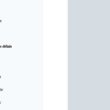
le
 délais
t
ie
x