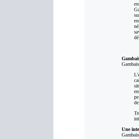
en
Ga
su
en
né
sa
dé
Gambaise
Gambaise
L'
ca
si
en
pe
de
Tr
in
Une int
Gambaise