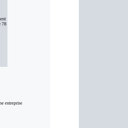
ent
e 78
ne entreprise