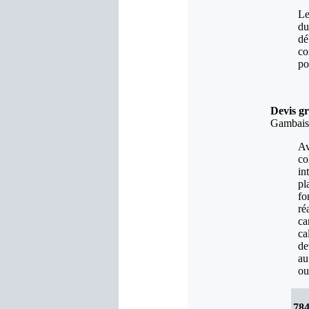
Le
du
dé
co
po
Devis g
Gambaise
Av
co
in
pl
fo
ré
ca
ca
de
au
ou
78