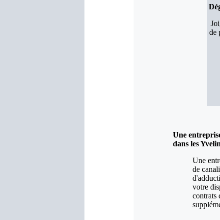
Dég
Jo
de 
Une entrepris
dans les Yveli
Une entr
de canal
d'adducti
votre di
contrats
supplémen